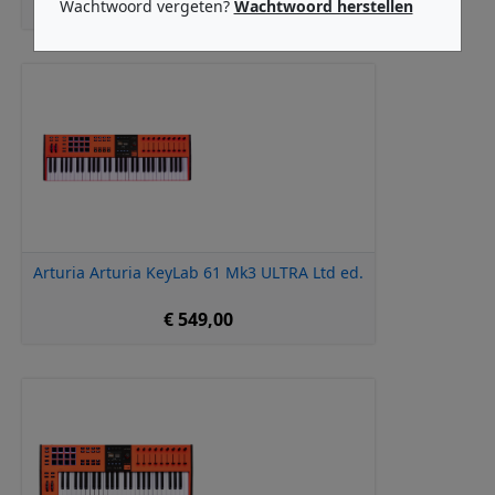
€ 1.599,00
Wachtwoord vergeten?
Wachtwoord herstellen
Arturia Arturia KeyLab 61 Mk3 ULTRA Ltd ed.
€ 549,00