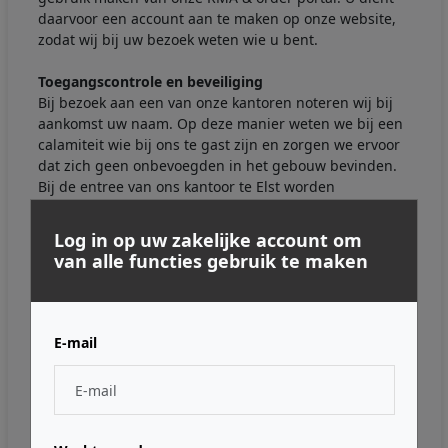
daarvoor een account aan te maken op onze website,
zodat wij bij uw bezoek weten wie u bent.
Toegangscontrole en beveiliging
Bij bezoek aan een van onze kantoren noteren wij bij
aankomst uw naam. Op deze manier weten we bij een
calamiteit wie bij ons te gast zijn en zorgen we ervoor
dat zich geen onbevoegden in het gebouw bevinden.
Bij de entree van ons kantoor te Elst worden
camerabeelden gemaakt. Deze beelden worden niet
opgeslagen.
Log in op uw zakelijke account om
van alle functies gebruik te maken
Sollicitaties en recruitment
Om uw (open) sollicitatie te kunnen behandelen,
vragen wij om uw persoonsgegevens. De gegevens die
u met ons deelt via e-mail, sollicitatiebrief,
E-mail
(telefoon)gesprekken, bewaren wij tot uiterlijk 1
kalendermaand vanaf het sluiten van de
sollicitatieprocedure. Mochten wij in de toekomst
opnieuw contact met u willen opnemen voor een
vacature, dan vragen wij toestemming om uw