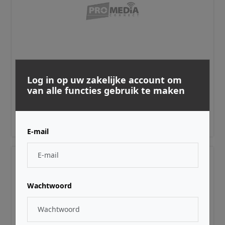
AURALEX ·
AXSLITECT22TAN4
Log in op uw zakelijke account om
SonoLite Corner Trap, Tan, 2'x2'x3 fabri -
van alle functies gebruik te maken
covered bass trap
€ 99,00
Adviesprijs incl. BTW
E-mail
Wachtwoord