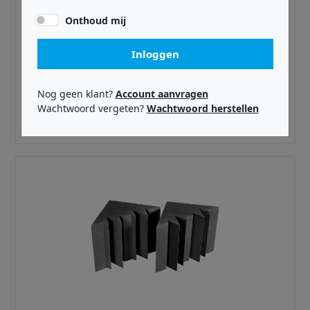
Onthoud mij
Inloggen
AURALEX ·
AXS3CTBLACK
SonoSuede Corner Trap 16 x48 x2 panel
Nog geen klant?
Account aanvragen
Wachtwoord vergeten?
Wachtwoord herstellen
€ 199,00
Adviesprijs incl. BTW