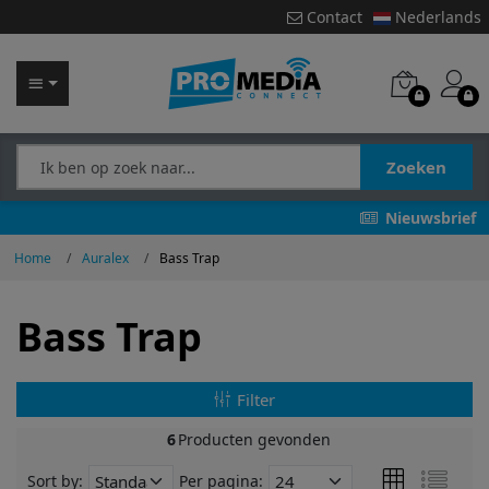
Contact
Nederlands
Zoeken
Nieuwsbrief
Home
Auralex
Bass Trap
Bass Trap
Filter
6
Producten gevonden
Sort by:
Per pagina: