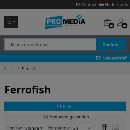
Contact
Nederlands
Zoeken
Nieuwsbrief
Home
Ferrofish
Ferrofish
Filter
26
Producten gevonden
Sort by:
Per pagina: