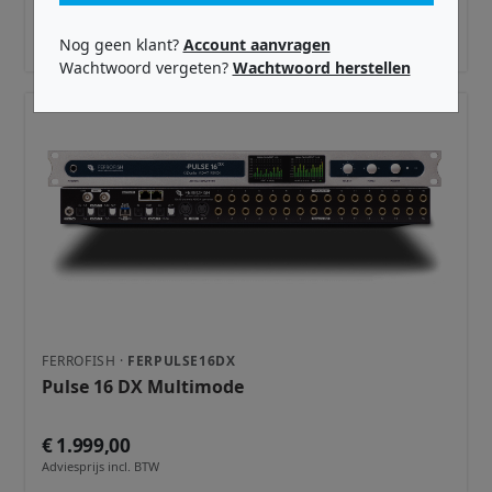
€ 43,99
Nog geen klant?
Account aanvragen
Adviesprijs incl. BTW
Wachtwoord vergeten?
Wachtwoord herstellen
FERROFISH ·
FERPULSE16DX
Pulse 16 DX Multimode
€ 1.999,00
Adviesprijs incl. BTW