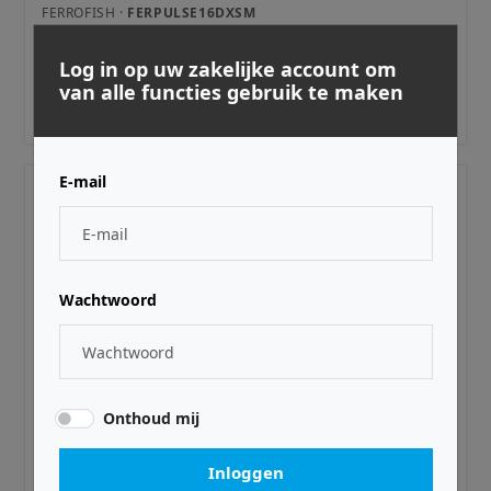
FERROFISH ·
FERPULSE16DXSM
Pulse 16 DX Dante Singlemode
Log in op uw zakelijke account om
van alle functies gebruik te maken
€ 2.149,00
Adviesprijs incl. BTW
E-mail
Wachtwoord
Onthoud mij
FERROFISH ·
FERPSA32P16
Power Supply A32 & P16
Inloggen