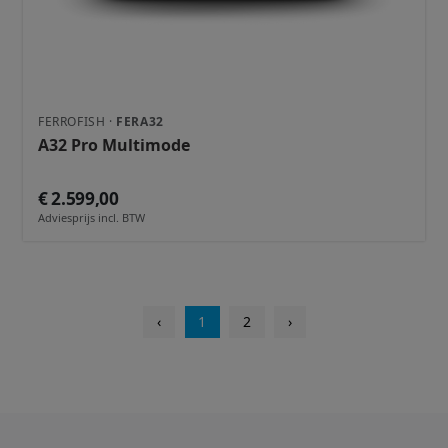
FERROFISH ·
FERA32
A32 Pro Multimode
€ 2.599,00
Adviesprijs incl. BTW
‹
1
2
›