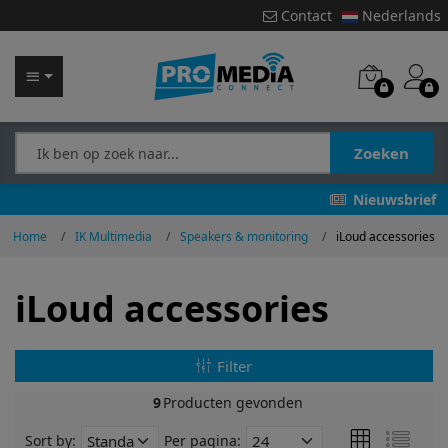
Contact
Nederlands
Zoeken
Nieuwsbrief
Home
IK Multimedia
Speakers & monitoring
iLoud accessories
iLoud accessories
Filter
9
Producten gevonden
Sort by:
Per pagina: