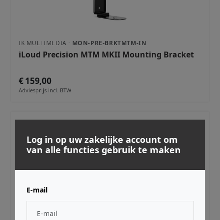
IK MULTIMEDIA ·
MON-PRE-BRKTMTM-IN
iLoud Precision MTM MKII Mounting Bracket
€ 159,00
Adviesprijs incl. BTW
Log in op uw zakelijke account om
van alle functies gebruik te maken
E-mail