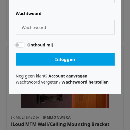
IK MULTIMEDIA ·
IKMBAGILOUDMMPRO
Travel Bag for iLoud Micro Pro pair
Wachtwoord
€ 59,99
Adviesprijs incl. BTW
Onthoud mij
Inloggen
Nog geen klant?
Account aanvragen
Wachtwoord vergeten?
Wachtwoord herstellen
IK MULTIMEDIA ·
IKMMONWBRA
iLoud MTM Wall/Ceiling Mounting Bracket