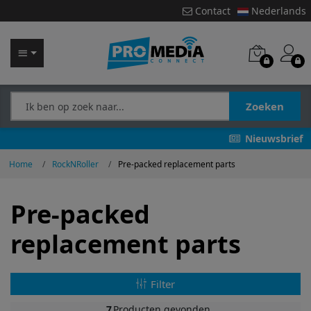
Contact
Nederlands
Zoeken
Nieuwsbrief
Home
RockNRoller
Pre-packed replacement parts
Pre-packed
replacement parts
Filter
7
Producten gevonden