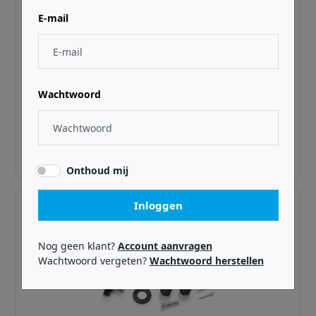
E-mail
ROCKNROLLER ·
RR-10017
Wachtwoord
R14PACK
€ 16,99
Adviesprijs incl. BTW
Onthoud mij
Inloggen
Nog geen klant?
Account aanvragen
Wachtwoord vergeten?
Wachtwoord herstellen