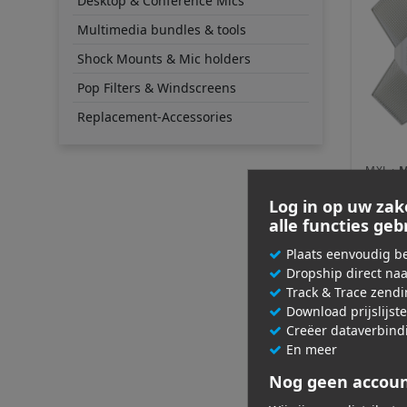
Desktop & Conference Mics
Multimedia bundles & tools
Shock Mounts & Mic holders
Pop Filters & Windscreens
Replacement-Accessories
MXL ·
M
AC 36
Log in op uw zak
alle functies ge
€ 49
Plaats eenvoudig be
Adviespri
Dropship direct na
Track & Trace zend
Download prijslijst
Creëer dataverbind
En meer
Nog geen accou