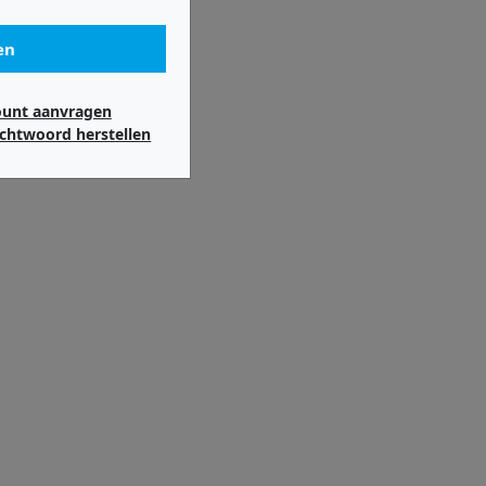
en
ount aanvragen
chtwoord herstellen