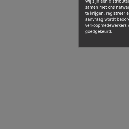
Wij zijn een distribut
samen met ons netwer
te krijgen, registreer 
aanvraag wordt beoor
verkoopmedewerkers v
goedgekeurd.