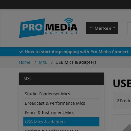
Merken
How to start dropshipping with Pro Media Connect
Home
MXL
USB Mics & adapters
MXL
USB
Studio Condenser Mics
2
Prod
Broadcast & Performance Mics
Pencil & Instrument Mics
USB Mics & adapters