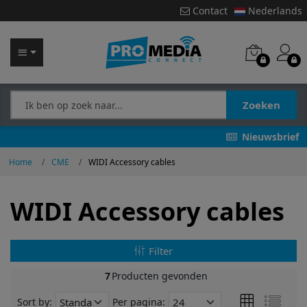
Contact
Nederlands
Zoeken
Nieuwsbrief
Home
CME
WIDI Accessory cables
WIDI Accessory cables
Filter
7
Producten gevonden
Sort by:
Per pagina: