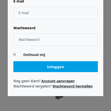
E-mail
CME ·
CME25TRS635
25TRS635
Wachtwoord
€ 9,99
Adviesprijs incl. BTW
Onthoud mij
Inloggen
Nog geen klant?
Account aanvragen
Wachtwoord vergeten?
Wachtwoord herstellen