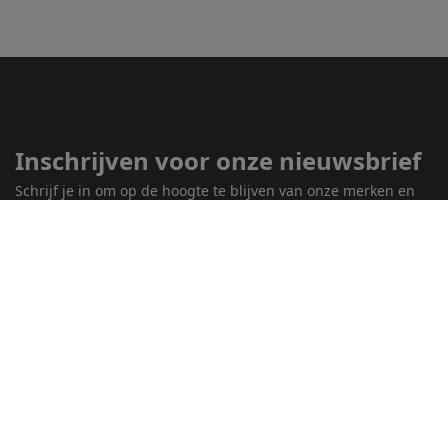
Inschrijven voor onze nieuwsbrief
Schrijf je in om op de hoogte te blijven van onze merken en
producten
Inschrijven
Service en support
•
Disclaimer
•
Algemene voorwaarden