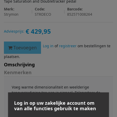
Tape Saturation and Doubletracker pedal
Merk:
Code:
Barcode:
Strymon
STRDECO
852571008264
€ 429,95
Adviesprijs:
Log in
of
registreer
om bestellingen te
Toevoegen
plaatsen.
Omschrijving
Kenmerken
Voeg warme dimensionaliteit en weelderige
tapeverzadiging toe aan je signaal. Teleporteer de
tonen van weleer naar je board. Creëer moeiteloos
Log in op uw zakelijke account om
een enorm scala aan prachtige, onderscheidende en
van alle functies gebruik te maken
omhullende vintage geluiden.
Van de inherente warmte en weelderige