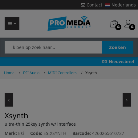
Contact
Nederlands
Zoeken
Nieuwsbrief
Home
ESI Audio
MIDI Controllers
Xsynth
Xsynth
ultra-thin 25key synth w/ interface
Merk:
Esi
Code:
ESIXSYNTH
Barcode:
4260265610727