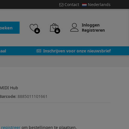
Contact
Nederlands
Inloggen
oeken
Registreren
aal
Inschrijven voor onze nieuwsbrief
 MIDI Hub
Barcode:
8885011101661
f
registreer
om bestellingen te plaatsen.