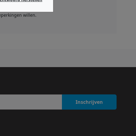
dio- als live-omgevingen.
eperkingen willen.
Inschrijven