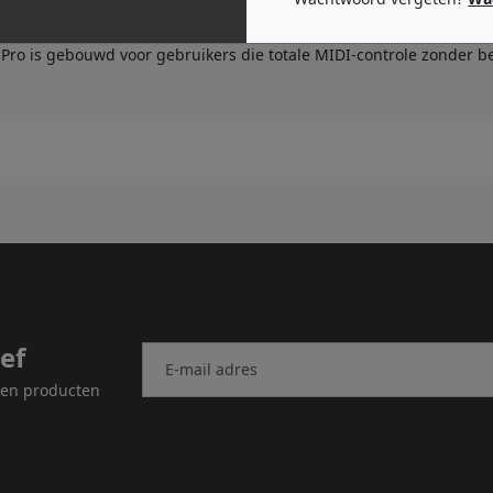
role over routing en geavanceerde MIDI-verwerking voor zowel stu
Pro is gebouwd voor gebruikers die totale MIDI-controle zonder b
ef
n en producten