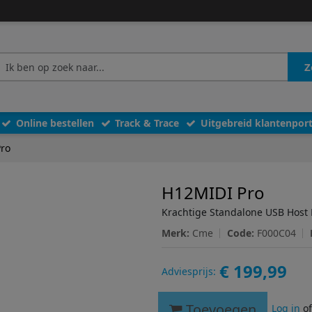
Z
Online bestellen
Track & Trace
Uitgebreid klantenport
ro
H12MIDI Pro
Krachtige Standalone USB Host
Merk:
Cme
Code:
F000C04
€ 199,99
Adviesprijs:
Toevoegen
Log in
o