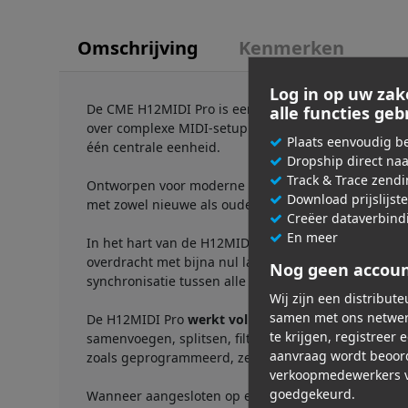
Omschrijving
Kenmerken
Log in op uw zak
De CME H12MIDI Pro is een
professionele MIDI-inte
alle functies ge
over complexe MIDI-setup. Met
6× TRS MIDI I/O
en
Plaats eenvoudig be
één centrale eenheid.
Dropship direct na
Track & Trace zend
Ontworpen voor moderne hybride setups, onderste
Download prijslijst
met zowel nieuwe als oudere apparatuur. Of u nu syn
Creëer dataverbind
En meer
In het hart van de H12MIDI Pro bevindt zich een kr
overdracht met bijna nul latentie levert. Alle MI
Nog geen accou
synchronisatie tussen alle aangesloten apparaten.
Wij zijn een distribut
samen met ons netwer
De H12MIDI Pro
werkt volledig standalone
, waardo
te krijgen, registreer 
samenvoegen, splitsen, filteren en opnieuw toewijze
aanvraag wordt beoor
zoals geprogrammeerd, zelfs na het uitschakelen.
verkoopmedewerkers v
goedgekeurd.
Wanneer aangesloten op een
computer via USB-C
,