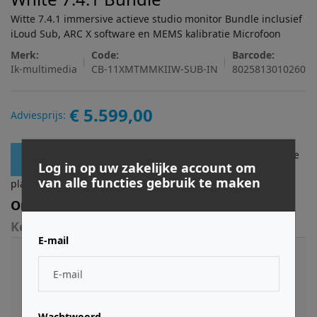
Witte 7.4.1 immersive actieve studio monitor Bundle inclusief
iLoud Sub, ARC X software en MEMS kalibratie Microfoon
Merk:
Code:
Barcode:
Ik-multimedia
CB-11XMTMMKIIW-SUB-IN
8025813010260
€ 5.599,00
Adviesprijs:
Log in
of
registreer
om bestellingen te
Toevoegen
Log in op uw zakelijke account om
van alle functies gebruik te maken
plaatsen.
Omschrijving
Kenmerken
E-mail
De iLoud MTM MkII 7.1.4 Bundle biedt een
hoogwaardig immersief monitorsysteem voor
professionele studio's die werken met Dolby Atmos
en geavanceerde ruimtelijke formaten. Door 11 MTM
Wachtwoord