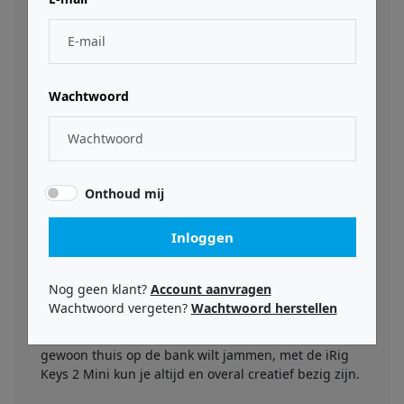
akkoorden kunt spelen. Daarnaast beschikt hij over
pitch- en modulatiewielen, evenals een volumeknop
en een Octave Shift-knop, waardoor je eenvoudig
kunt schakelen tussen verschillende octaven.
Wachtwoord
Compatibiliteit en connectiviteit
Dankzij de ingebouwde MIDI-uitgang kun je de iRig
Keys 2 Mini eenvoudig aansluiten op je computer,
smartphone of tablet. Bovendien wordt hij geleverd
met een bundel van krachtige software, waaronder
Onthoud mij
SampleTank 4 SE en Ableton Live Lite, zodat je direct
aan de slag kunt met muziekproductie.
Inloggen
Draagbaar en veelzijdig
Met zijn compacte formaat en lichtgewicht ontwerp
Nog geen klant?
Account aanvragen
is de iRig Keys 2 Mini de ideale reisgenoot voor
Wachtwoord vergeten?
Wachtwoord herstellen
muzikanten die graag onderweg muziek willen
maken. Of je nu in de trein zit, op het strand bent of
gewoon thuis op de bank wilt jammen, met de iRig
Keys 2 Mini kun je altijd en overal creatief bezig zijn.