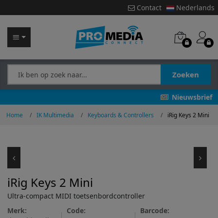
Contact
Nederlands
Zoeken
Nieuwsbrief
Home
IK Multimedia
Keyboards & Controllers
iRig Keys 2 Mini
iRig Keys 2 Mini
Ultra-compact MIDI toetsenbordcontroller
Merk:
Code:
Barcode: