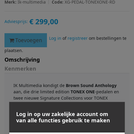
Merk:
Ik-multimedia
Code:
XG-PEDAL-TONEXONE-RD
€ 299,00
Adviesprijs:
Log in
of
registreer
om bestellingen te
Toevoegen
plaatsen.
Omschrijving
Kenmerken
IK Multimedia kondigt de
Brown Sound Anthology
aan, die drie limited edition
TONEX ONE
-pedalen en
twee nieuwe Signature Collections voor TONEX
bevat, waarmee de driedelige serie van
legendarische gitaaropnames compleet is. De
Log in op uw zakelijke account om
anthology beslaat de evolutie van de Brown Sound in
van alle functies gebruik te maken
zes baanbrekende albums in drie TONEX Tone
Model-collecties en legt de tonale reis van een