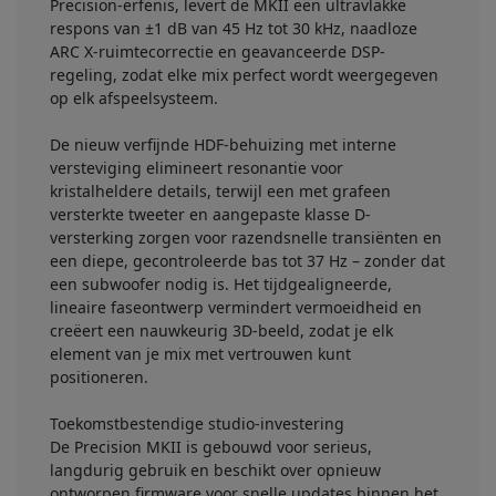
Precision-erfenis, levert de MKII een ultravlakke
respons van ±1 dB van 45 Hz tot 30 kHz, naadloze
ARC X-ruimtecorrectie en geavanceerde DSP-
regeling, zodat elke mix perfect wordt weergegeven
op elk afspeelsysteem.
De nieuw verfijnde HDF-behuizing met interne
versteviging elimineert resonantie voor
kristalheldere details, terwijl een met grafeen
versterkte tweeter en aangepaste klasse D-
versterking zorgen voor razendsnelle transiënten en
een diepe, gecontroleerde bas tot 37 Hz – zonder dat
een subwoofer nodig is. Het tijdgealigneerde,
lineaire faseontwerp vermindert vermoeidheid en
creëert een nauwkeurig 3D-beeld, zodat je elk
element van je mix met vertrouwen kunt
positioneren.
Toekomstbestendige studio-investering
De Precision MKII is gebouwd voor serieus,
langdurig gebruik en beschikt over opnieuw
ontworpen firmware voor snelle updates binnen het