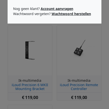
Gerelateerde producten
Nog geen klant?
Account aanvragen
Wachtwoord vergeten?
Wachtwoord herstellen
Ik-multimedia
Ik-multimedia
iLoud Precision 6 MKII
iLoud Precision Remote
Mounting Bracket
Controller
€ 119,00
€ 119,00