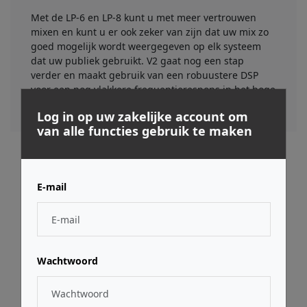
Met de LP-6 en LP-8 kunt u met meer vertrouwen
mixen en kunt u er ook zeker van zijn dat uw mix zo
goed mogelijk wordt weergegeven op elk systeem
dat uw publiek gebruikt. V2 gaat nog een stap
verder en maakt gebruik van een robuustere DSP
voor een nog vlakkere frequentierespons in het hoge
bereik.
Log in op uw zakelijke account om
van alle functies gebruik te maken
Gerelateerde producten
E-mail
Wachtwoord