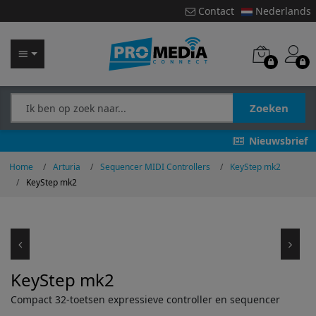
Contact
Nederlands
Zoeken
Nieuwsbrief
Home
Arturia
Sequencer MIDI Controllers
KeyStep mk2
KeyStep mk2
KeyStep mk2
Compact 32-toetsen expressieve controller en sequencer