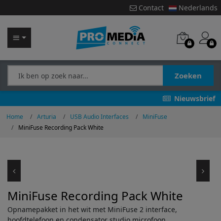
Contact
Nederlands
Zoeken
Nieuwsbrief
Home
Arturia
USB Audio Interfaces
MiniFuse
MiniFuse Recording Pack White
MiniFuse Recording Pack White
Opnamepakket in het wit met MiniFuse 2 interface,
hoofdtelefoon en condensator studio microfoon