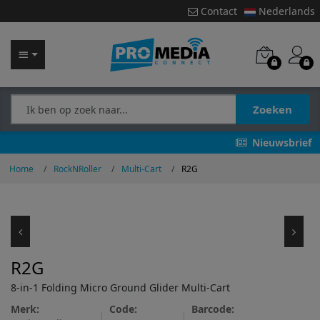
Contact
Nederlands
Zoeken
Nieuwsbrief
Home
RockNRoller
Multi-Cart
R2G
R2G
8-in-1 Folding Micro Ground Glider Multi-Cart
Merk:
Code:
Barcode: