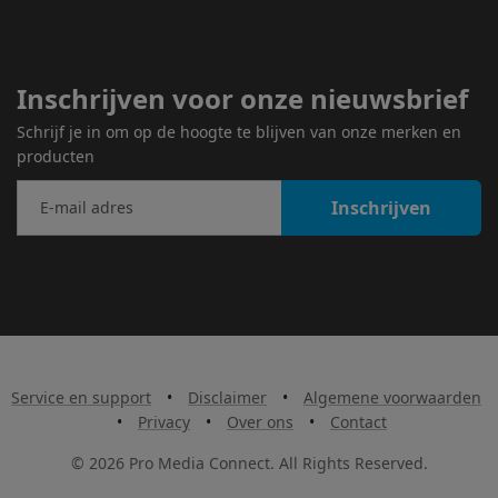
Inschrijven voor onze nieuwsbrief
Schrijf je in om op de hoogte te blijven van onze merken en
producten
Inschrijven
Service en support
•
Disclaimer
•
Algemene voorwaarden
•
Privacy
•
Over ons
•
Contact
© 2026 Pro Media Connect. All Rights Reserved.