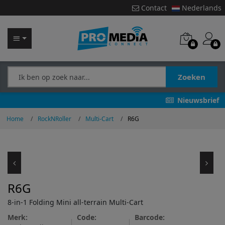
Contact
Nederlands
Zoeken
Nieuwsbrief
Home
RockNRoller
Multi-Cart
R6G
R6G
8-in-1 Folding Mini all-terrain Multi-Cart
Merk:
Code:
Barcode: