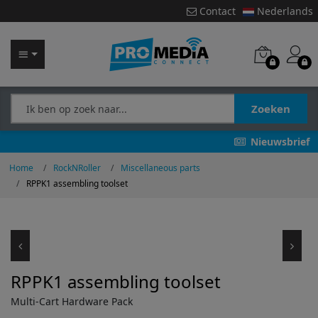
Contact
Nederlands
Zoeken
Nieuwsbrief
Home
RockNRoller
Miscellaneous parts
RPPK1 assembling toolset
RPPK1 assembling toolset
Multi-Cart Hardware Pack