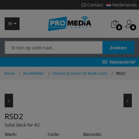
Contact
Nederlands
Zoeken
Nieuwsbrief
Home
RockNRoller
Shelves & Decks for Multi-Carts
RSD2
RSD2
Solid Deck for R2
Merk:
Code:
Barcode: