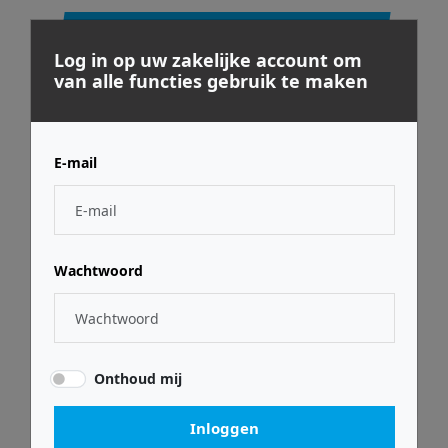
Gerelateerde producten
Log in op uw zakelijke account om
van alle functies gebruik te maken
E-mail
Wachtwoord
Rock-n-roller
Rock-n-roller
R2RT-BL
R2G
Onthoud mij
€ 186,99
€ 197,99
Inloggen