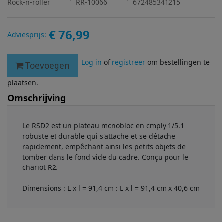
Rock-n-roller
RR-10066
672485341215
€ 76,99
Adviesprijs:
Log in
of
registreer
om bestellingen te
Toevoegen
plaatsen.
Omschrijving
Le RSD2 est un plateau monobloc en cmply 1/5.1
robuste et durable qui s'attache et se détache
rapidement, empêchant ainsi les petits objets de
tomber dans le fond vide du cadre. Conçu pour le
chariot R2.
Dimensions : L x l = 91,4 cm : L x l = 91,4 cm x 40,6 cm