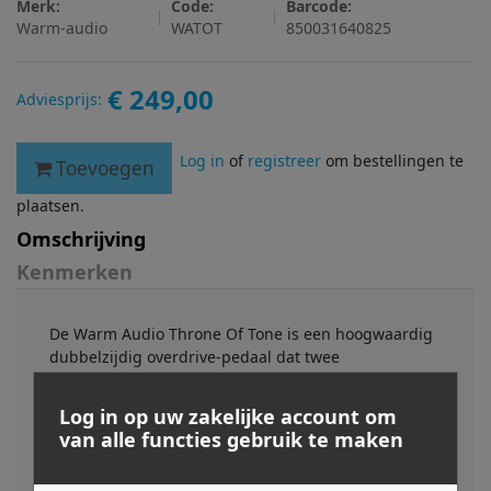
Merk:
Code:
Barcode:
Warm-audio
WATOT
850031640825
€ 249,00
Adviesprijs:
Log in
of
registreer
om bestellingen te
Toevoegen
plaatsen.
Omschrijving
Kenmerken
De Warm Audio Throne Of Tone is een hoogwaardig
dubbelzijdig overdrive-pedaal dat twee
legendarische circuits, geïnspireerd op Britse
versterkers, combineert tot één bluesy drive-
Log in op uw zakelijke account om
krachtpatser. Ontworpen voor muzikanten die op
van alle functies gebruik te maken
zoek zijn naar een authentiek 'breaking amp'-
karakter met gemiddelde gain, biedt het een rijke