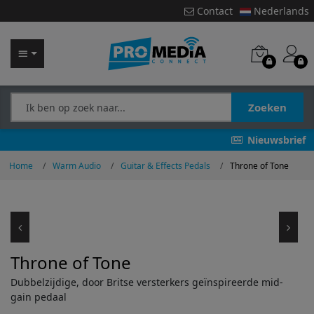
Contact
Nederlands
Zoeken
Nieuwsbrief
Home
Warm Audio
Guitar & Effects Pedals
Throne of Tone
Throne of Tone
Dubbelzijdige, door Britse versterkers geïnspireerde mid-
gain pedaal