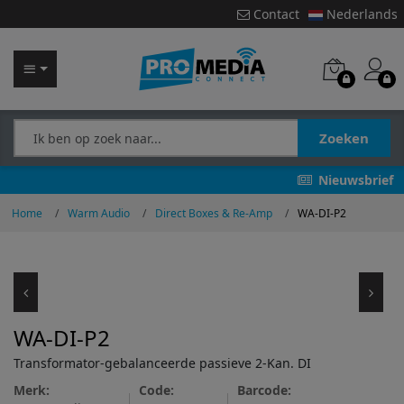
Contact
Nederlands
Zoeken
Nieuwsbrief
Home
Warm Audio
Direct Boxes & Re-Amp
WA-DI-P2
WA-DI-P2
Transformator-gebalanceerde passieve 2-Kan. DI
Merk:
Code:
Barcode: