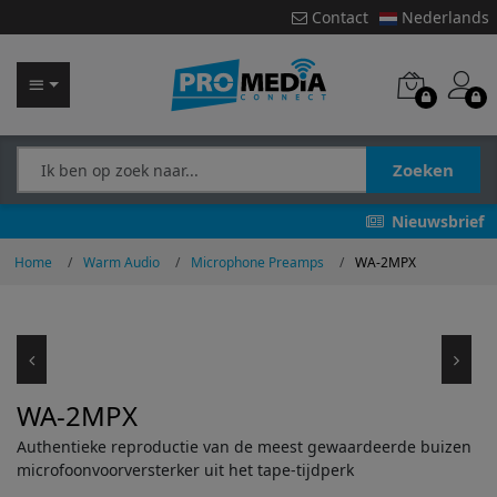
Contact
Nederlands
Zoeken
Nieuwsbrief
Home
Warm Audio
Microphone Preamps
WA-2MPX
WA-2MPX
Authentieke reproductie van de meest gewaardeerde buizen
microfoonvoorversterker uit het tape-tijdperk