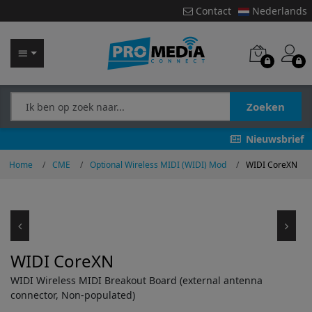
Contact
Nederlands
Zoeken
Nieuwsbrief
Home
CME
Optional Wireless MIDI (WIDI) Mod
WIDI CoreXN
WIDI CoreXN
WIDI Wireless MIDI Breakout Board (external antenna
connector, Non-populated)