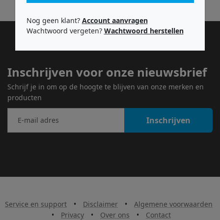
Nog geen klant?
Account aanvragen
Wachtwoord vergeten?
Wachtwoord herstellen
Inschrijven voor onze nieuwsbrief
Schrijf je in om op de hoogte te blijven van onze merken en
producten
Inschrijven
Service en support
•
Disclaimer
•
Algemene voorwaarden
•
Privacy
•
Over ons
•
Contact