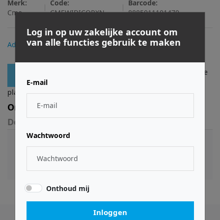
Merk:
Code:
Barcode:
Cme
CMEWIDICORXN
8885011101470
Log in op uw zakelijke account om
€ 29,99
van alle functies gebruik te maken
Adviesprijs:
Log in
of
registreer
om bestellingen te
Toevoegen
E-mail
plaatsen.
Omschrijving
Downloads
Wachtwoord
WIDI Wireless MIDI Breakout Board (external
antenna connector, Non-populated)
Onthoud mij
Inloggen