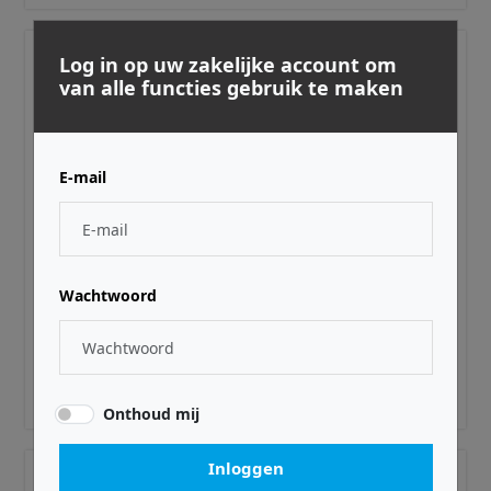
Log in op uw zakelijke account om
van alle functies gebruik te maken
E-mail
Wachtwoord
PRODIPE ·
PRONATURAL06WW
NATURAL 6 v2 WALNUT WOOD
€ 649,00
Adviesprijs incl. BTW
Onthoud mij
Inloggen