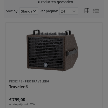
3
Producten gevonden
Sort by:
Per pagina:
PRODIPE ·
PROTRAVELER6
Traveler 6
€ 799,00
Adviesprijs incl. BTW