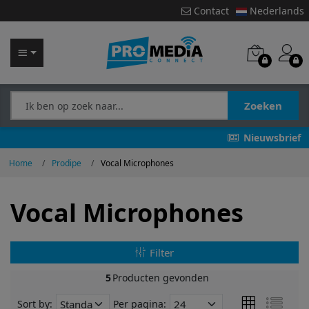
Contact
Nederlands
Zoeken
Nieuwsbrief
Home
Prodipe
Vocal Microphones
Vocal Microphones
Filter
5
Producten gevonden
Sort by:
Per pagina: