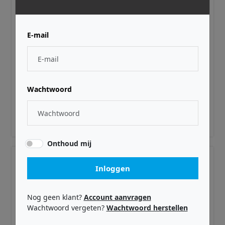
E-mail
PRODIPE ·
PRRTT1PRO
TT1 PRO
Wachtwoord
€ 39,00
Adviesprijs incl. BTW
Onthoud mij
Inloggen
Nog geen klant?
Account aanvragen
Wachtwoord vergeten?
Wachtwoord herstellen