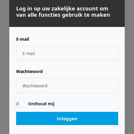
WARM AUDIO ·
WAPREMDB25XLRM06
Log in op uw zakelijke account om
Premier DB25-XLRm-6'
van alle functies gebruik te maken
Log in
of
registreer
voor prijzen en bestellingen.
E-mail
Wachtwoord
Onthoud mij
Inloggen
WARM AUDIO ·
WAPREMDB25XLRF20
Premier DB25-XLRf-20'