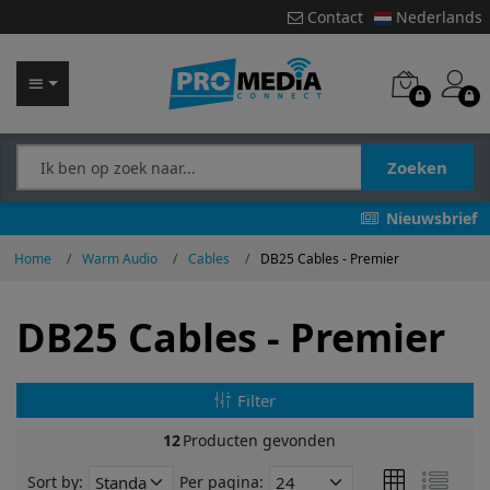
Contact
Nederlands
Zoeken
Nieuwsbrief
Home
Warm Audio
Cables
DB25 Cables - Premier
DB25 Cables - Premier
Filter
12
Producten gevonden
Sort by:
Per pagina: