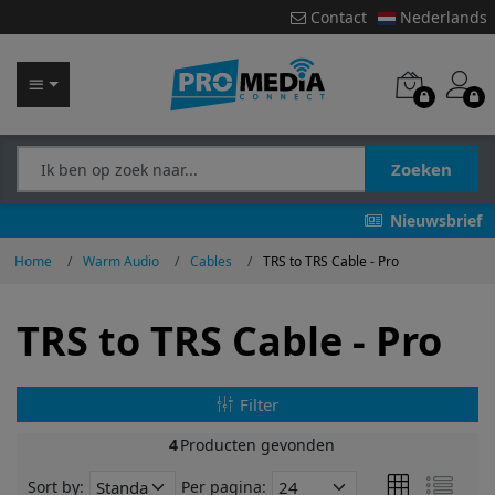
Contact
Nederlands
Zoeken
Nieuwsbrief
Home
Warm Audio
Cables
TRS to TRS Cable - Pro
TRS to TRS Cable - Pro
Filter
4
Producten gevonden
Sort by:
Per pagina: