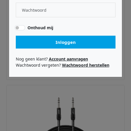
Onthoud mij
Inloggen
WARM AUDIO ·
WAPROTRS05
Pro Series - Studio & Live TRS Cable 5' (1.5 m)
Nog geen klant?
Account aanvragen
Wachtwoord vergeten?
Wachtwoord herstellen
€ 39,99
Adviesprijs incl. BTW