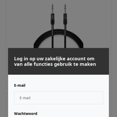
WARM AUDIO ·
WAPROTRS020
Log in op uw zakelijke account om
Pro Series - Studio & Live TRS Cable 20' (6.1 m)
van alle functies gebruik te maken
€ 56,99
Adviesprijs incl. BTW
E-mail
Wachtwoord