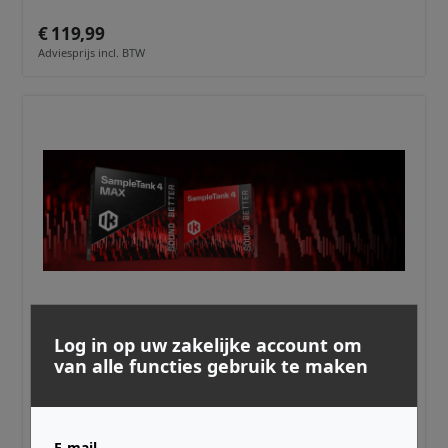
€ 119,99
Adviesprijs incl. BTW
IK MULTIMEDIA ·
IKMST400DDU
Log in op uw zakelijke account om
SampleTank 4 Upgrade (Download)
van alle functies gebruik te maken
€ 239,99
Adviesprijs incl. BTW
E-mail