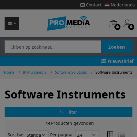
Contact
Nederlands
Zoeken
Nieuwsbrief
Home
IK Multimedia
Software Solutions
Software Instruments
Software Instruments
Filter
14
Producten gevonden
Sort by:
Per pagina: