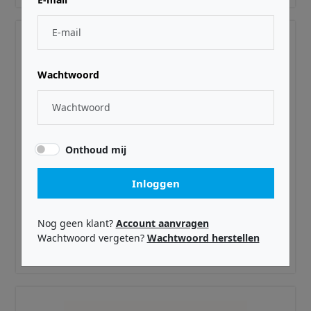
Wachtwoord
Onthoud mij
Inloggen
IK MULTIMEDIA ·
IKMST400DID
SampleTank 4 (Download)
Nog geen klant?
Account aanvragen
Wachtwoord vergeten?
Wachtwoord herstellen
€ 359,99
Adviesprijs incl. BTW