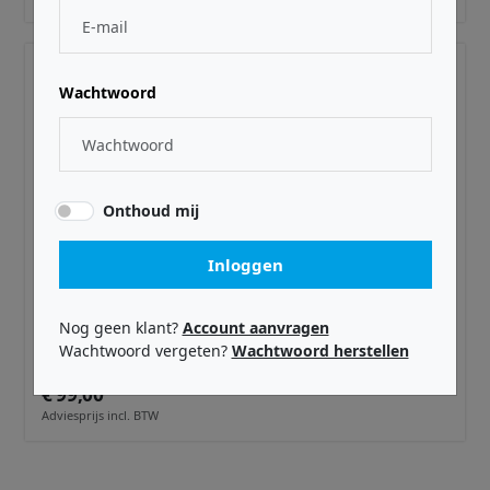
Wachtwoord
Onthoud mij
Inloggen
IK MULTIMEDIA ·
IKMAC250MIC
Nog geen klant?
Account aanvragen
MEMS Microphone for ARC System 2.5
Wachtwoord vergeten?
Wachtwoord herstellen
€ 99,00
Adviesprijs incl. BTW