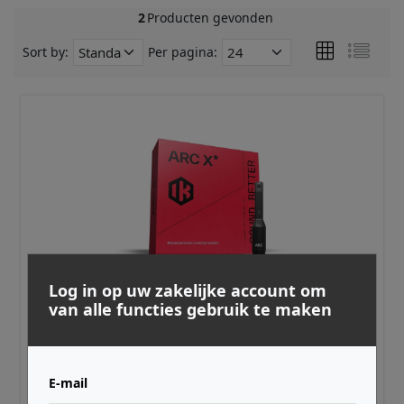
2
Producten gevonden
Sort by:
Per pagina:
Log in op uw zakelijke account om
van alle functies gebruik te maken
IK MULTIMEDIA ·
AC-X-HCD-IN
ARC X Immersive software + MEMS mic
€ 249,00
E-mail
Adviesprijs incl. BTW