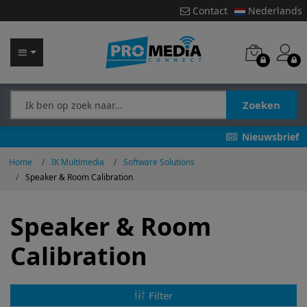
Contact
Nederlands
Zoeken
Nieuwsbrief
Home
IK Multimedia
Software Solutions
Speaker & Room Calibration
Speaker & Room
Calibration
Filter