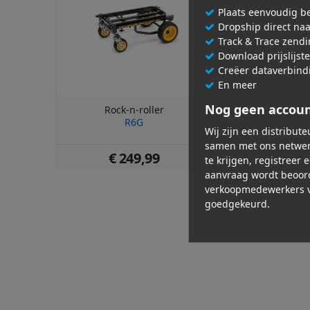
Plaats eenvoudig be
Dropship direct na
Track & Trace zend
Download prijslijst
Creëer dataverbind
En meer
Nog geen accou
Rock-n-roller
Rock-n-r
R6G
R2RT
Wij zijn een distribut
samen met ons netwer
€ 249,99
€ 186
te krijgen, registreer 
aanvraag wordt beoor
verkoopmedewerkers v
goedgekeurd.