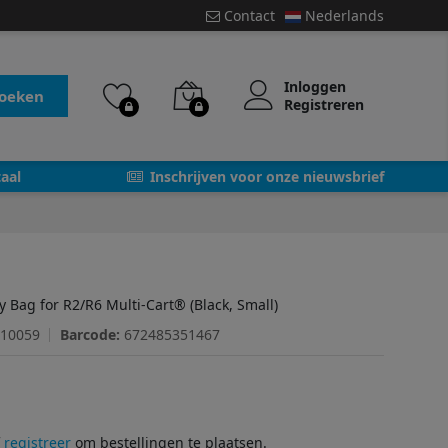
Contact
Nederlands
Inloggen
oeken
Registreren
aal
Inschrijven voor onze nieuwsbrief
y Bag for R2/R6 Multi-Cart® (Black, Small)
-10059
Barcode:
672485351467
f
registreer
om bestellingen te plaatsen.