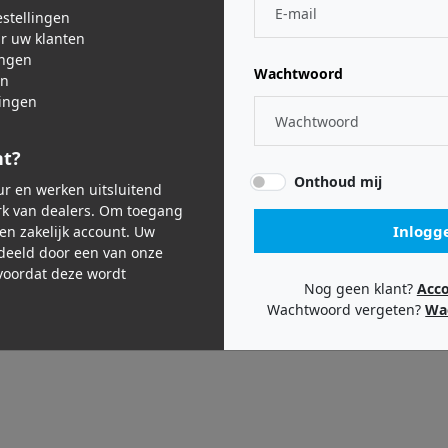
stellingen
ar uw klanten
ingen
Wachtwoord
en
ingen
nt?
oller
Rock-n-roller
Ro
-BL
R2G
R2RT M
Onthoud mij
eur en werken uitsluitend
k van dealers. Om toegang
,99
€ 197,99
€
Inlogg
een zakelijk account. Uw
deeld door een van onze
oordat deze wordt
Nog geen klant?
Acc
Wachtwoord vergeten?
Wa