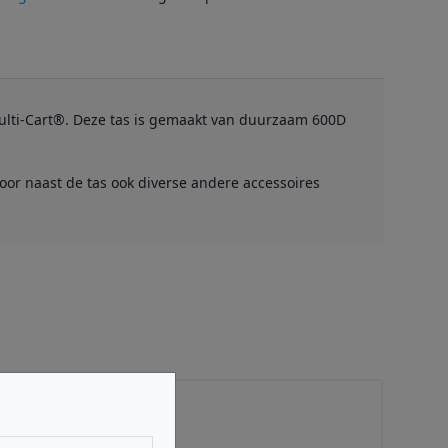
Multi-Cart®. Deze tas is gemaakt van duurzaam 600D
oor naast de tas ook diverse andere accessoires