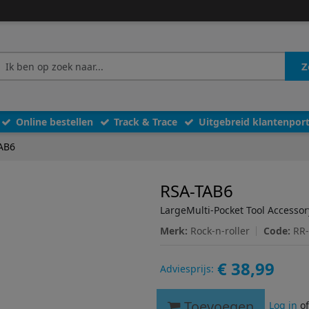
Z
Online bestellen
Track & Trace
Uitgebreid klantenport
AB6
RSA-TAB6
LargeMulti-Pocket Tool Accessor
Merk:
Rock-n-roller
Code:
RR
€ 38,99
Adviesprijs:
Toevoegen
Log in
o