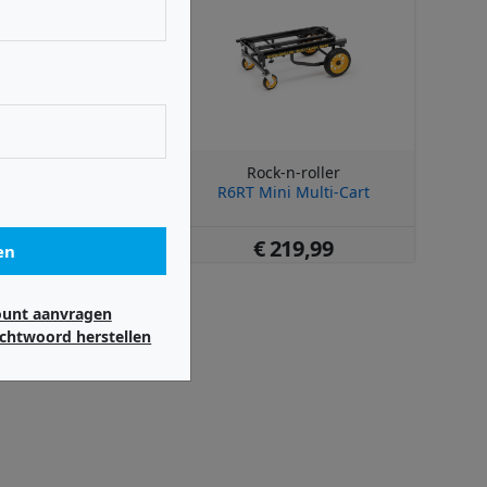
ck-n-roller
Rock-n-roller
icro Multi-Cart
R6RT Mini Multi-Cart
 175,99
€ 219,99
en
ount aanvragen
chtwoord herstellen