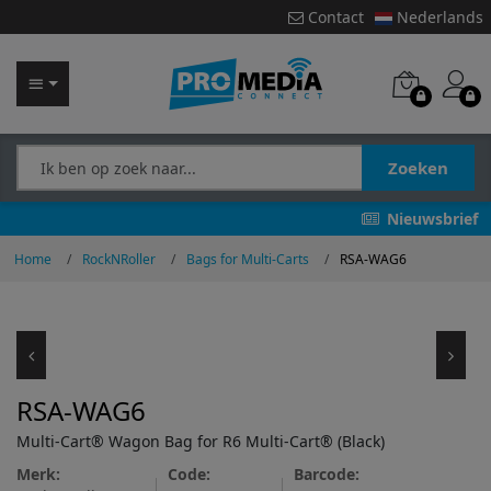
Contact
Nederlands
Zoeken
Nieuwsbrief
Home
RockNRoller
Bags for Multi-Carts
RSA-WAG6
RSA-WAG6
Multi-Cart® Wagon Bag for R6 Multi-Cart® (Black)
Merk:
Code:
Barcode: