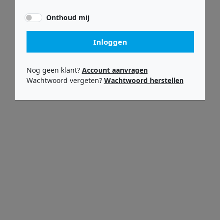
Onthoud mij
Inloggen
Rock-n-roller
Rock-n-roller
R6G
R6RT Mini Multi-Cart
Nog geen klant?
Account aanvragen
Wachtwoord vergeten?
Wachtwoord herstellen
€ 249,99
€ 219,99