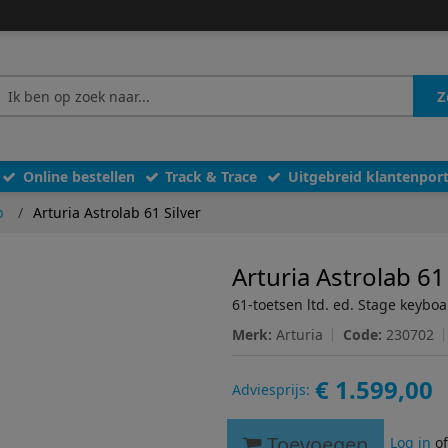
Z
Online bestellen
Track & Trace
Uitgebreid klantenport
b
Arturia Astrolab 61 Silver
Arturia Astrolab 61 
61-toetsen ltd. ed. Stage keyboa
Merk:
Arturia
Code:
230702
€ 1.599,00
Adviesprijs:
Toevoegen
Log in
o