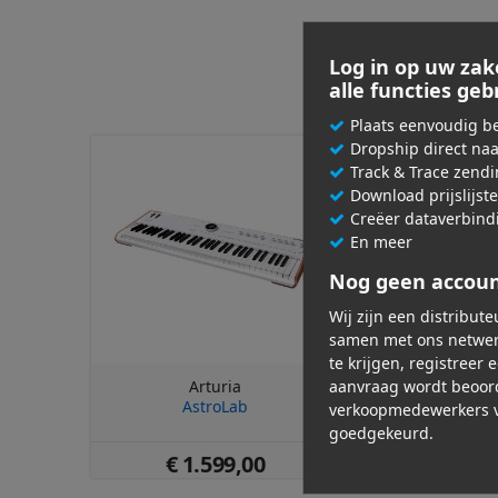
Log in op uw zak
alle functies ge
Plaats eenvoudig be
Dropship direct na
Track & Trace zend
Download prijslijst
Creëer dataverbind
En meer
Nog geen accou
Wij zijn een distribut
samen met ons netwer
te krijgen, registreer 
Arturia
Artur
aanvraag wordt beoor
AstroLab
AstroLab Mu
verkoopmedewerkers v
goedgekeurd.
€ 1.599,00
€ 99