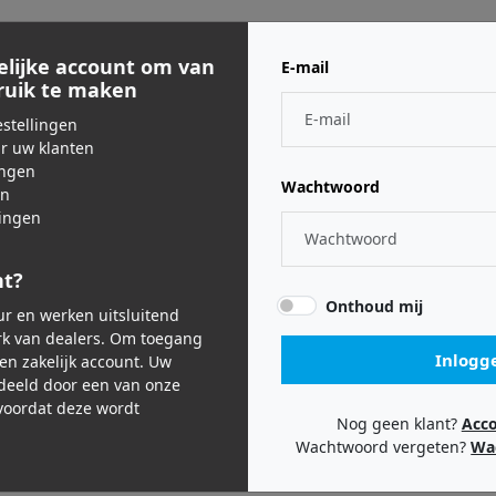
Gerelateerde producten
elijke account om van
E-mail
bruik te maken
stellingen
ar uw klanten
ingen
Wachtwoord
en
ingen
nt?
Onthoud mij
eur en werken uitsluitend
k van dealers. Om toegang
Inlogg
een zakelijk account. Uw
ia
Arturia
deeld door een van onze
sic Stand
AstroLab 88
A
oordat deze wordt
Nog geen klant?
Acc
Wachtwoord vergeten?
Wa
,00
€ 2.499,00
€