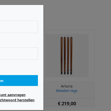
en
Arturia
Arturia
strolab 37
Wooden legs
ount aanvragen
chtwoord herstellen
 699,00
€ 219,00