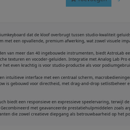
diumkeyboard dat de kloof overbrugt tussen studio-kwaliteit geluid
 met een opvallende, premium afwerking, wat zowel visuele impact 
en van meer dan 40 ingebouwde instrumenten, biedt AstroLab een 
he texturen en vocoder-geluiden. Integratie met Analog Lab Pro e
r het even krachtig is voor studio-productie als voor podiumgebrui
en intuïtieve interface met een centraal scherm, macrobedieningen
flow is gebouwd voor directheid, met drag-and-drop setlistbeheer 
ch biedt een responsieve en expressieve speelervaring, terwijl d
. Gecombineerd met geavanceerde prestatiehulpmiddelen zoals arp
anten die zowel creatieve diepgang als betrouwbaarheid op het p