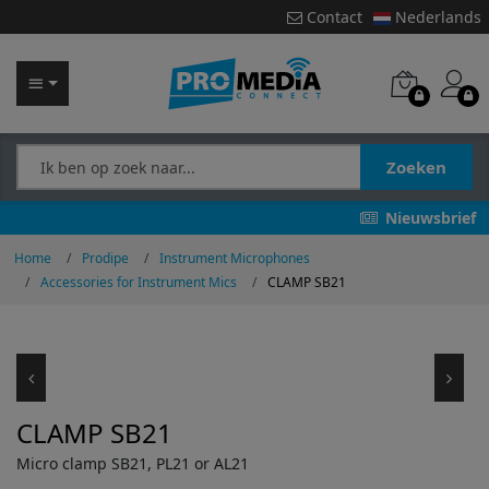
Contact
Nederlands
Zoeken
Nieuwsbrief
Home
Prodipe
Instrument Microphones
Accessories for Instrument Mics
CLAMP SB21
CLAMP SB21
Micro clamp SB21, PL21 or AL21