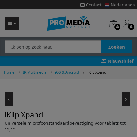
Contact
Nederlands
Zoeken
Nieuwsbrief
Home
IK Multimedia
iOS & Android
iKlip Xpand
iKlip Xpand
Universele microfoonstandaardbevestiging voor tablets tot
12,1”