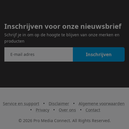
Inschrijven voor onze nieuwsbrief
Schrijf je in om op de hoogte te blijven van onze merken en
producten
Inschrijven
Service en support
•
Disclaimer
•
Algemene voorwaarden
•
Privacy
•
Over ons
•
Contact
© 2026 Pro Media Connect. All Rights Reserved.