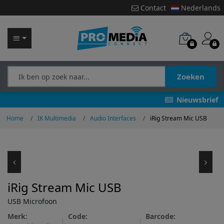
Contact
Nederlands
Zoeken
Nieuwsbrief
Home
IK Multimedia
Audio Interfaces
iRig Stream Mic USB
iRig Stream Mic USB
USB Microfoon
Merk:
Code:
Barcode: