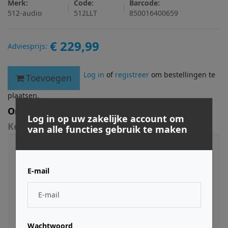
Merk:
Code:
Barcode:
512-audio
512LLT
850016400659
€ 229,99
Adviesprijs:
Log in
of
registreer
om bestellingen te
Toevoegen
plaatsen.
Omschrijving
Log in op uw zakelijke account om
Kenmerken
van alle functies gebruik te maken
Limelight is een dynamische microfoon die op maat
is afgestemd voor stem en spraak. Met zijn
E-mail
professionele, hypercardioïde capsule levert
Limelight uitzonderlijk heldere audio op korte
afstand voor op spraak gerichte podcasts,
uitzendingen en livestreams. Het smalle
opnamepatroon vangt je stem en snijdt ongewenst
Wachtwoord