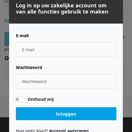
Ferrofish
FERMIDI
7442911431499
Log in op uw zakelijke account om
van alle functies gebruik te maken
€ 6,99
Adviesprijs:
E-mail
Log in
of
registreer
om bestellingen te
Toevoegen
plaatsen.
Omschrijving
Wachtwoord
Onthoud mij
Inloggen
Nog geen klant?
Account aanvragen