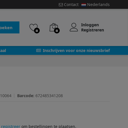
Contact
Nederlands
Inloggen
oeken
Registreren
aal
Inschrijven voor onze nieuwsbrief
-10064
Barcode:
672485341208
f
registreer
om bestellingen te plaatsen.