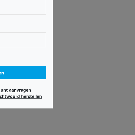
en
ount aanvragen
chtwoord herstellen