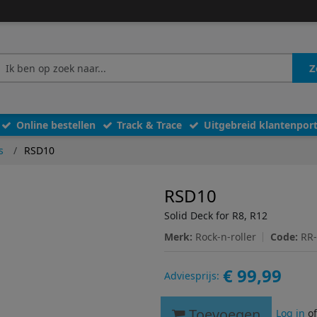
Z
Online bestellen
Track & Trace
Uitgebreid klantenport
s
RSD10
RSD10
Solid Deck for R8, R12
Merk:
Rock-n-roller
Code:
RR
€ 99,99
Adviesprijs:
Toevoegen
Log in
o