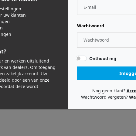
stellingen
ar uw klanten
ingen
Wachtwoord
en
ingen
nt?
oller
Onthoud mij
RT
eur en werken uitsluitend
k van dealers. Om toegang
Inlogg
een zakelijk account. Uw
,99
deeld door een van onze
oordat deze wordt
Nog geen klant?
Acc
Wachtwoord vergeten?
Wa