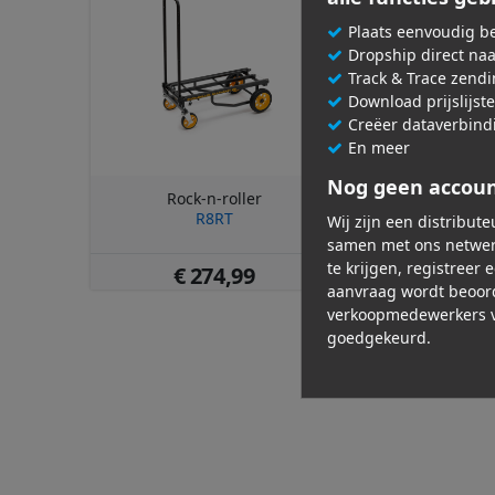
Plaats eenvoudig be
Dropship direct na
Track & Trace zend
Download prijslijst
Creëer dataverbind
En meer
Nog geen accou
Rock-n-roller
Rock-n-r
R8RT
R12
Wij zijn een distribut
samen met ons netwer
te krijgen, registreer 
€ 274,99
€ 359
aanvraag wordt beoor
verkoopmedewerkers v
goedgekeurd.