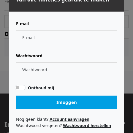
Ferrofish
FERSFPMODM
4313042884085
Log in
of
registreer
voor prijzen en bestellingen.
E-mail
Omschrijving
Wachtwoord
Onthoud mij
Inloggen
Nog geen klant?
Account aanvragen
Inschrijven voor onze nieuwsbrief
Wachtwoord vergeten?
Wachtwoord herstellen