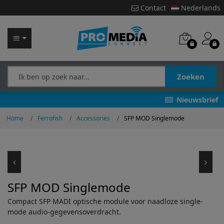
Contact
Nederlands
Zoeken
Nieuwsbrief
Home
Ferrofish
Accessories
SFP MOD Singlemode
SFP MOD Singlemode
Compact SFP MADI optische module voor naadloze single-
mode audio-gegevensoverdracht.