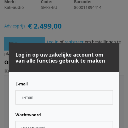
Merk:
Code:
Barcode:
Kali-audio
SM-8-EU
860011894414
€ 2.499,00
Adviesprijs:
Log in
of
registreer
om bestellingen te
Toevoegen
plaatsen.
Log in op uw zakelijke account om
van alle functies gebruik te maken
Omschrijving
Kenmerken
E-mail
De Kali Audio SM-8 vertegenwoordigt het summum
van studio monitoring, door een 3-weg coincident
architectuur te combineren met topklasse
componenten en vakmanschap. Dit ontwerp zorgt
voor een levensecht beeld en lage vervorming,
Wachtwoord
essentieel voor de meest veeleisende audiotaken.
Met onboard DSP voor kamerkalibratie kunnen