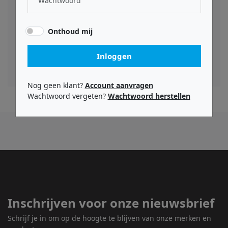
gebruikers de respons van de monitor afstemmen
op hun specifieke omgeving, voor nauwkeurige en
consistente resultaten. De compacte vorm van de
Onthoud mij
SM-8, in combinatie met de geavanceerde functies,
maakt het een veelzijdige keuze voor zowel
professionele studio's als high-end
Inloggen
thuisopstellingen.
Nog geen klant?
Account aanvragen
Wachtwoord vergeten?
Wachtwoord herstellen
Inschrijven voor onze nieuwsbrief
Schrijf je in om op de hoogte te blijven van onze merken en