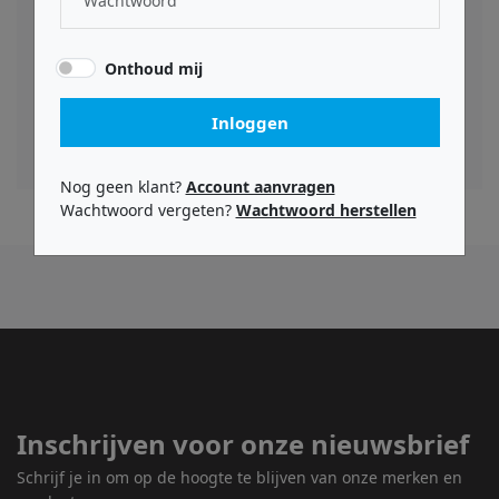
gebruikers de respons van de monitor afstemmen
op hun specifieke omgeving, voor nauwkeurige en
consistente resultaten. De compacte vorm van de
Onthoud mij
SM-8, in combinatie met de geavanceerde functies,
maakt het een veelzijdige keuze voor zowel
professionele studio's als high-end
Inloggen
thuisopstellingen.
Nog geen klant?
Account aanvragen
Wachtwoord vergeten?
Wachtwoord herstellen
Inschrijven voor onze nieuwsbrief
Schrijf je in om op de hoogte te blijven van onze merken en