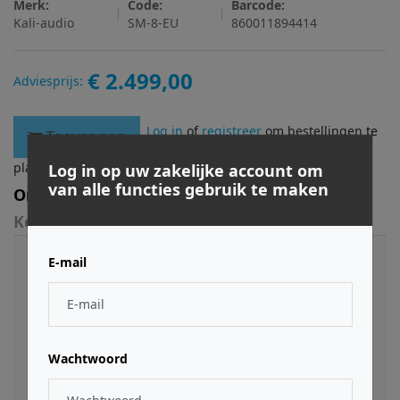
Merk:
Code:
Barcode:
Kali-audio
SM-8-EU
860011894414
€ 2.499,00
Adviesprijs:
Log in
of
registreer
om bestellingen te
Toevoegen
plaatsen.
Log in op uw zakelijke account om
van alle functies gebruik te maken
Omschrijving
Kenmerken
E-mail
De Kali Audio SM-8 vertegenwoordigt het summum
van studio monitoring, door een 3-weg coincident
architectuur te combineren met topklasse
componenten en vakmanschap. Dit ontwerp zorgt
voor een levensecht beeld en lage vervorming,
Wachtwoord
essentieel voor de meest veeleisende audiotaken.
Met onboard DSP voor kamerkalibratie kunnen