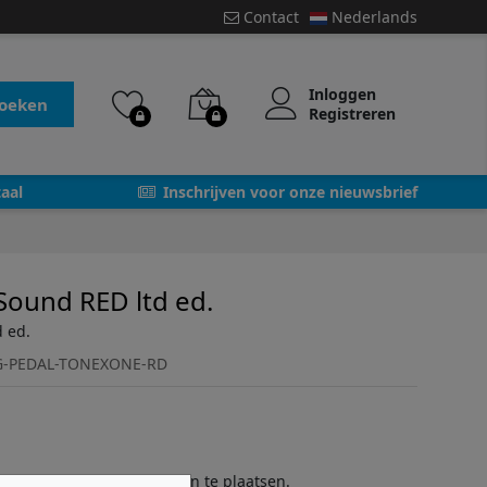
Contact
Nederlands
Inloggen
oeken
Registreren
aal
Inschrijven voor onze nieuwsbrief
ound RED ltd ed.
 ed.
G-PEDAL-TONEXONE-RD
f
registreer
om bestellingen te plaatsen.