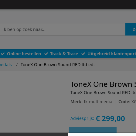
Z
Online bestellen
Track & Trace
Uitgebreid klantenport
pedals
ToneX One Brown Sound RED ltd ed.
ToneX One Brown S
ToneX One Brown Sound RED ltd
Merk:
Ik-multimedia
Code:
X
€ 299,00
Adviesprijs:
Toevoegen
Log in
o