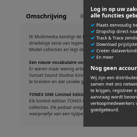
Log in op uw zak
alle functies ge
Omschrijving
Kenmerken
Plaats eenvoudig be
Dropship direct na
IK Multimedia kondigt de
Brown Sound Anthology
Track & Trace zend
driedelige serie van legendarische gitaaropnames 
Download prijslijst
Model-collecties en legt de tonale reis van een artie
Creëer dataverbind
En meer
Een nieuw vocabulaire voor gitaar
Nog geen accou
Er waren maar weinig artiesten die een grotere invl
Sunset Sound Studios binnenstapte om op te nemen w
Wij zijn een distribut
te breiden en dat unieke geluid na te streven, nie
samen met ons netwer
te krijgen, registreer 
TONEX ONE Limited Edition
aanvraag wordt beoor
Elk limited edition TONEX ONE-pedaal wordt gelever
verkoopmedewerkers v
collecties. Elk pedaal ontgrendelt de complete 78/79
goedgekeurd.
voorproefje van een tijdperk. Kies de look die u mo