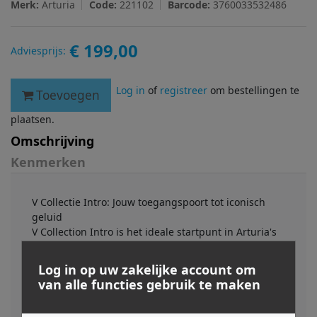
Merk:
Arturia
Code:
221102
Barcode:
3760033532486
€ 199,00
Adviesprijs:
Log in
of
registreer
om bestellingen te
Toevoegen
plaatsen.
Omschrijving
Kenmerken
V Collectie Intro: Jouw toegangspoort tot iconisch
geluid
V Collection Intro is het ideale startpunt in Arturia's
wereld van legendarische instrumenten en biedt 10
essentiële softwaresynths en keyboards die de
Log in op uw zakelijke account om
moderne muziek hebben bepaald - tegen een
van alle functies gebruik te maken
toegankelijke prijs.