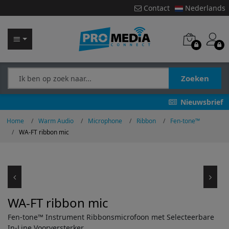
Contact
Nederlands
Zoeken
Nieuwsbrief
Home
Warm Audio
Microphone
Ribbon
Fen-tone™
WA-FT ribbon mic
WA-FT ribbon mic
Fen-tone™ Instrument Ribbonsmicrofoon met Selecteerbare
In-Line Voorversterker