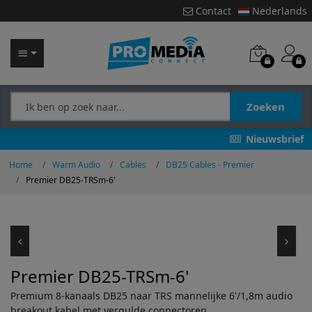
Contact
Nederlands
Zoeken
Nieuwsbrief
Home
Warm Audio
Cables
DB25 Cables - Premier
Premier DB25-TRSm-6'
Premier DB25-TRSm-6'
Premium 8-kanaals DB25 naar TRS mannelijke 6'/1,8m audio
breakout kabel met vergulde connectoren